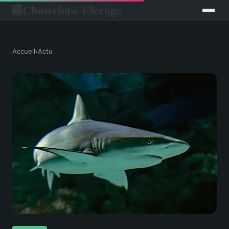
Chowchow Elevage
📰
Accueil
›
Actu