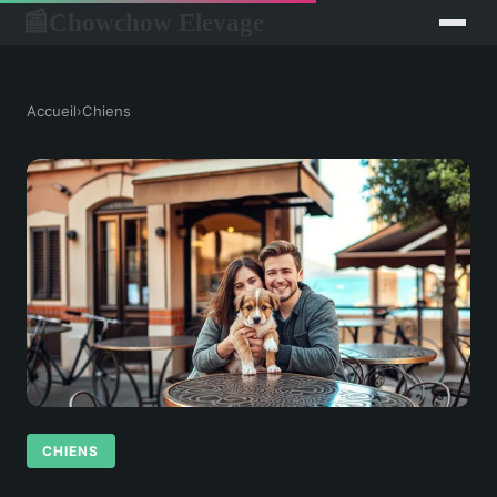
Chowchow Elevage
📰
Accueil
›
Chiens
CHIENS