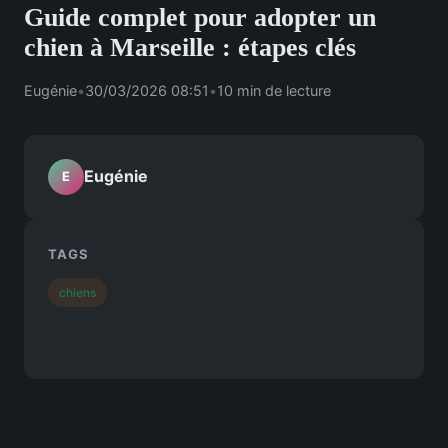
Guide complet pour adopter un
chien à Marseille : étapes clés
Eugénie
•
30/03/2026 08:51
•
10 min de lecture
Eugénie
E
TAGS
chiens