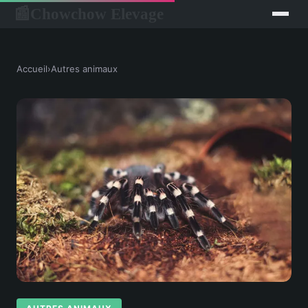
Chowchow Elevage
📰
Accueil
›
Autres animaux