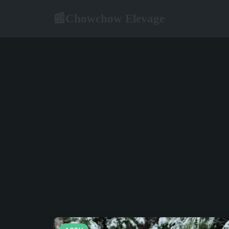
Chowchow Elevage
📰