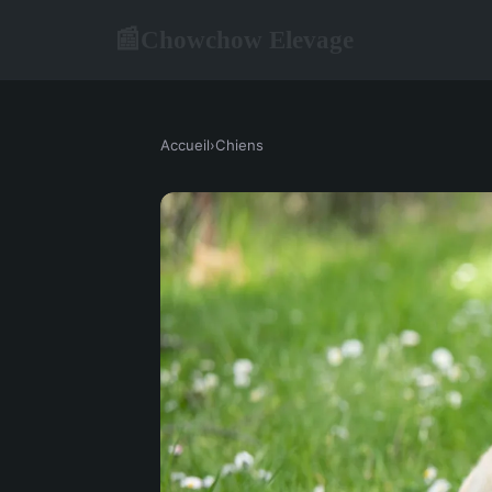
Chowchow Elevage
📰
Accueil
›
Chiens