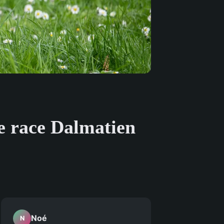
de race Dalmatien
Noé
N