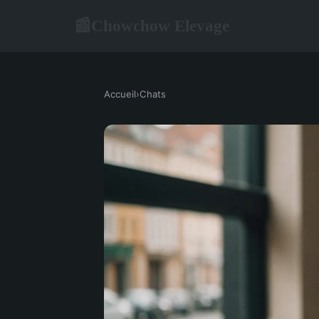
Chowchow Elevage
📰
Accueil
›
Chats