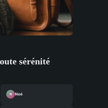
oute sérénité
Noé
N